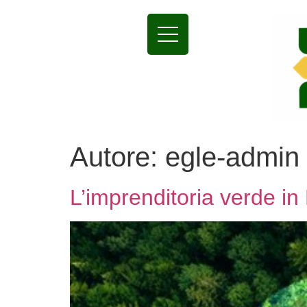
Autore:
egle-admin
L’imprenditoria verde in 