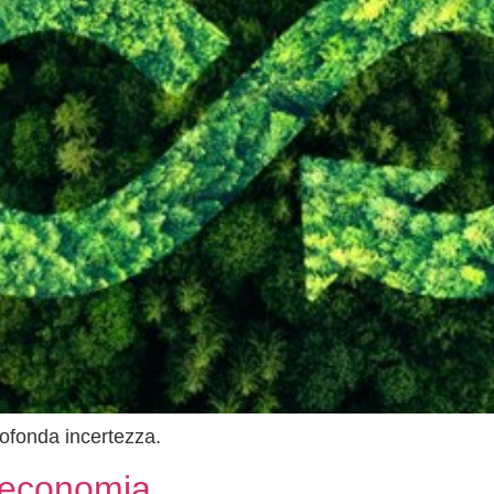
rofonda incertezza.
’economia.