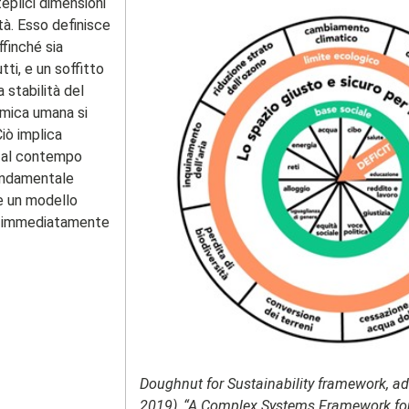
eplici dimensioni
tà. Esso definisce
ffinché sia
tti, e un soffitto
 stabilità del
omica umana si
Ciò implica
o al contempo
 fondamentale
e un modello
va immediatamente
Doughnut for Sustainability framework, ad
2019), “A Complex Systems Framework for 