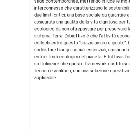
sfide contemporanee, mettendo in luce le molt
interconnesse che caratterizzano la sostenibili
due limiti critici: una base sociale da garantire a
assicurata una qualità della vita dignitosa per tu
ecologico da non oltrepassare per preservare la
sistema Terra. L’obiettivo è che l’attività econ
collochi entro questo “spazio sicuro e giusto”. 
soddisfare bisogni sociali essenziali, rimanend
entro i limiti ecologici del pianeta. È tuttavia
sottolineare che questo framework costituisc
teorico e analitico, non una soluzione operati
applicabile.