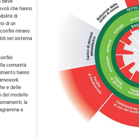
on deve
evoli che hanno
bilità di
no di un
 confini mirano
ili nel sistema
onfini
ella comunità
ferimento hanno
framework
che e delle
i del modello
ornamenti; la
diagramma a