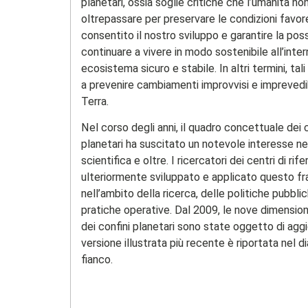
planetari, ossia soglie critiche che l’umanità n
oltrepassare per preservare le condizioni favor
consentito il nostro sviluppo e garantire la possi
continuare a vivere in modo sostenibile all’inter
ecosistema sicuro e stabile. In altri termini, tali
a prevenire cambiamenti improvvisi e imprevedib
Terra.
Nel corso degli anni, il quadro concettuale dei c
planetari ha suscitato un notevole interesse n
scientifica e oltre. I ricercatori dei centri di ri
ulteriormente sviluppato e applicato questo 
nell’ambito della ricerca, delle politiche pubbli
pratiche operative. Dal 2009, le nove dimension
dei confini planetari sono state oggetto di aggi
versione illustrata più recente è riportata nel 
fianco.