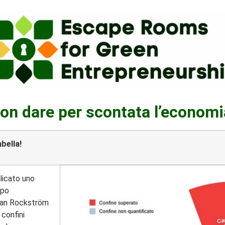
on dare per scontata l’economi
bella!
blicato uno
ppo
Johan Rockström
 confini