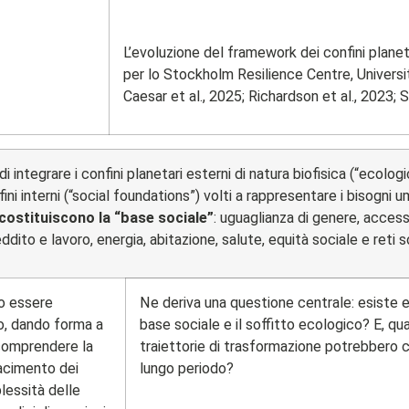
L’evoluzione del framework dei confini plane
per lo Stockholm Resilience Centre, Univers
Caesar et al., 2025; Richardson et al., 2023; 
ntegrare i confini planetari esterni di natura biofisica (“ecologic
ni interni (“social foundations”) volti a rappresentare i bisogni u
costituiscono la “base sociale”
: uguaglianza di genere, accesso
dito e lavoro, energia, abitazione, salute, equità sociale e reti so
no essere
Ne deriva una questione centrale: esiste e
lo, dando forma a
base sociale e il soffitto ecologico? E, qua
 comprendere la
traiettorie di trasformazione potrebbero c
facimento dei
lungo periodo?
lessità delle