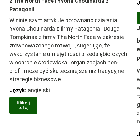
z The North Face i Yvona Chouinarda z
J
Patagonii
W niniejszym artykule porównano działania
J
Yvona Chouinarda z firmy Patagonia i Douga
Tompkinsa z firmy The North Face w zakresie
b
zrównoważonego rozwoju, sugerując, że
e
wykorzystanie umiejętności przedsiębiorczych
p
w ochronie środowiska i organizacjach non-
profit może być skuteczniejsze niż tradycyjne
W
strategie biznesowe.
w
w
Język
:
angielski
t
Kliknij
g
tutaj
z
r
J