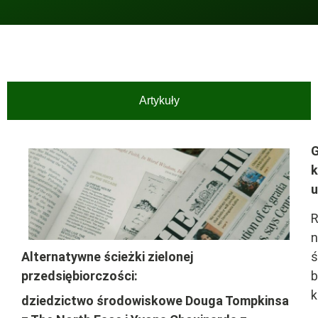
Artykuły
G
k
u
R
n
Alternatywne ścieżki zielonej
ś
przedsiębiorczości:
b
k
dziedzictwo środowiskowe Douga Tompkinsa