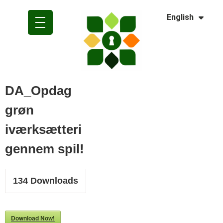
Dansk
English
Polski
DA_Opdag
grøn
iværksætteri
gennem spil!
134
Downloads
Download Now!