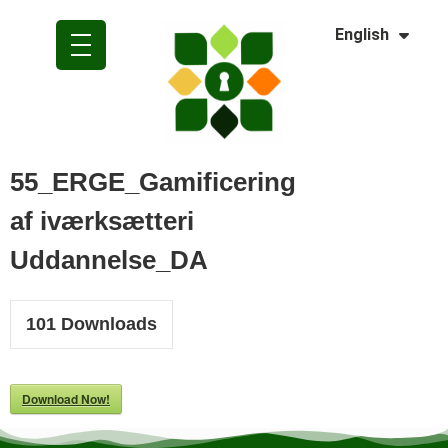
Dansk
English
Polski
55_ERGE_Gamificering
af iværksætteri
Uddannelse_DA
101
Downloads
Download Now!