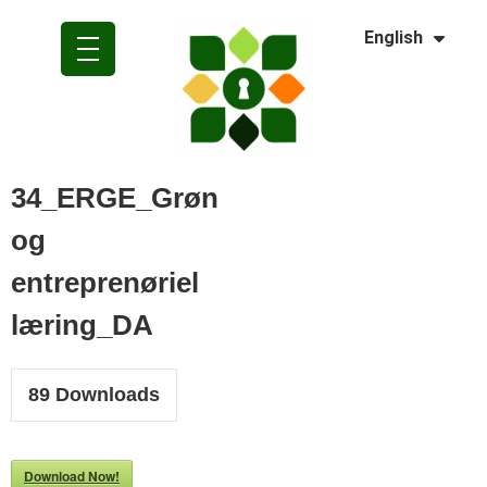
Dansk
English
Polski
34_ERGE_Grøn
og
entreprenøriel
læring_DA
89
Downloads
Download Now!