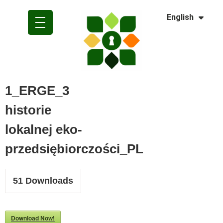
Dansk
English
Polski
1_ERGE_3
historie
lokalnej eko-
przedsiębiorczości_PL
51
Downloads
Download Now!